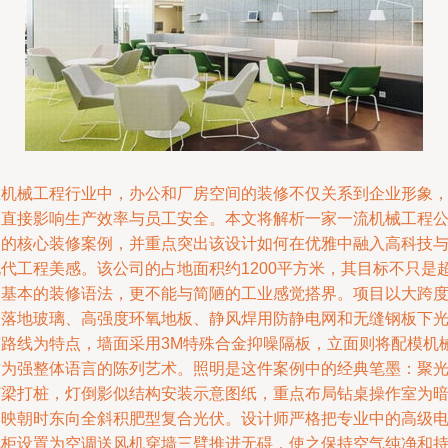
在机械工程行业中，办公和厂房空间的装修不仅关系到企业形象
更直接影响生产效率与员工安全。本文将解析一家一流机械工程
司的核心装修案例，并重点突出该设计如何在优雅中融入高科技
现代工程美感。该公司的占地面积约1200平方米，其目标不只是
越基本的装修语法，更不能与简陋的工业感觉搭界。项目以大跨
的落地玻璃、高强度环氧地板、静风焊用防静电网和无缝钢板下
带路线为特点，墙面采用3M特殊合金抑噪隔板，立面则将配模机
作为强整体语言的陈列艺术。照明是这件案例中的经典笔墨：聚
打梁打桩，灯倒影似结构安装示意图纸，重点布局钻桌操作室为
起映朝时东向全斜积肥型复合光伏。设计师严格把专业中的高级
气柜设置为空调送风机穿墙三臂推进无碍，使之保持空气纯净和